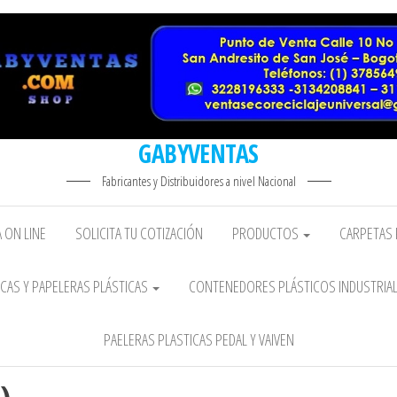
GABYVENTAS
Fabricantes y Distribuidores a nivel Nacional
 ON LINE
SOLICITA TU COTIZACIÓN
PRODUCTOS
CARPETAS 
CAS Y PAPELERAS PLÁSTICAS
CONTENEDORES PLÁSTICOS INDUSTRIA
PAELERAS PLASTICAS PEDAL Y VAIVEN