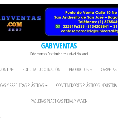
GABYVENTAS
Fabricantes y Distribuidores a nivel Nacional
 ON LINE
SOLICITA TU COTIZACIÓN
PRODUCTOS
CARPETAS 
CAS Y PAPELERAS PLÁSTICAS
CONTENEDORES PLÁSTICOS INDUSTRIA
PAELERAS PLASTICAS PEDAL Y VAIVEN