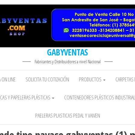
GABYVENTAS
Fabricantes y Distribuidores a nivel Nacional
 ON LINE
SOLICITA TU COTIZACIÓN
PRODUCTOS
CARPETAS 
CAS Y PAPELERAS PLÁSTICAS
CONTENEDORES PLÁSTICOS INDUSTRIA
PAELERAS PLASTICAS PEDAL Y VAIVEN