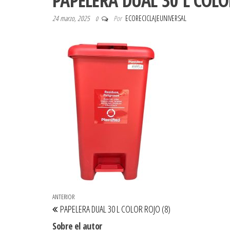
PAPELERA DUAL 30 L COLO
24 marzo, 2025
Por
ECORECICLAJEUNIVERSAL
0
Navegación de entradas
Entrada anterior
ANTERIOR
PAPELERA DUAL 30 L COLOR ROJO (8)
Sobre el autor