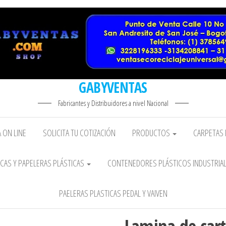
GABYVENTAS
Fabricantes y Distribuidores a nivel Nacional
 ON LINE
SOLICITA TU COTIZACIÓN
PRODUCTOS
CARPETAS 
CAS Y PAPELERAS PLÁSTICAS
CONTENEDORES PLÁSTICOS INDUSTRIA
PAELERAS PLASTICAS PEDAL Y VAIVEN