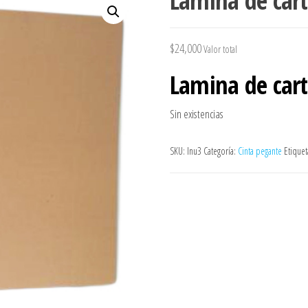
Lamina de car
$
24,000
Valor total
Lamina de car
Sin existencias
SKU:
lnu3
Categoría:
Cinta pegante
Etiquet