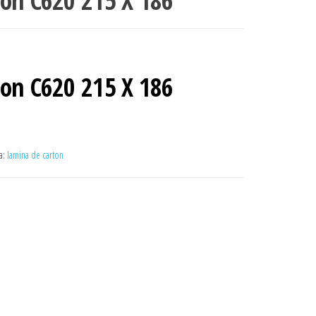
ton C620 215 X 186
ton C620 215 X 186
a:
lamina de carton