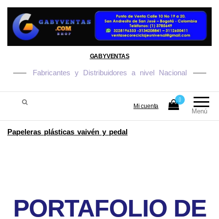
GABYVENTAS
Fabricantes y Distribuidores a nivel Nacional
0
Mi cuenta
Menú
Papeleras plásticas vaivén y pedal
PORTAFOLIO DE