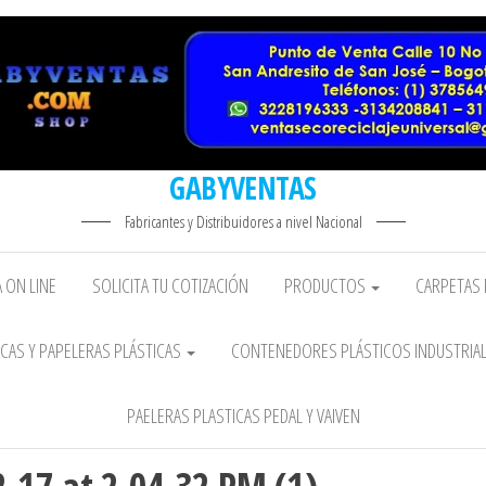
GABYVENTAS
Fabricantes y Distribuidores a nivel Nacional
 ON LINE
SOLICITA TU COTIZACIÓN
PRODUCTOS
CARPETAS 
CAS Y PAPELERAS PLÁSTICAS
CONTENEDORES PLÁSTICOS INDUSTRIA
PAELERAS PLASTICAS PEDAL Y VAIVEN