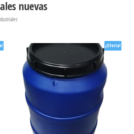
iales nuevas
ndustriales
a!
¡Oferta!