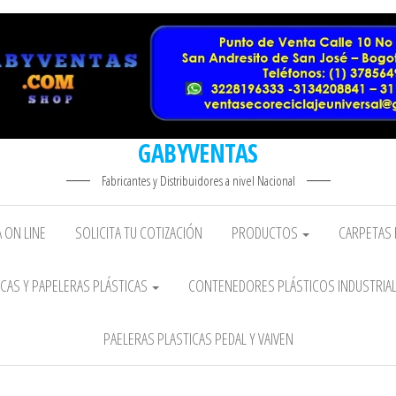
GABYVENTAS
Fabricantes y Distribuidores a nivel Nacional
 ON LINE
SOLICITA TU COTIZACIÓN
PRODUCTOS
CARPETAS 
CAS Y PAPELERAS PLÁSTICAS
CONTENEDORES PLÁSTICOS INDUSTRIA
PAELERAS PLASTICAS PEDAL Y VAIVEN