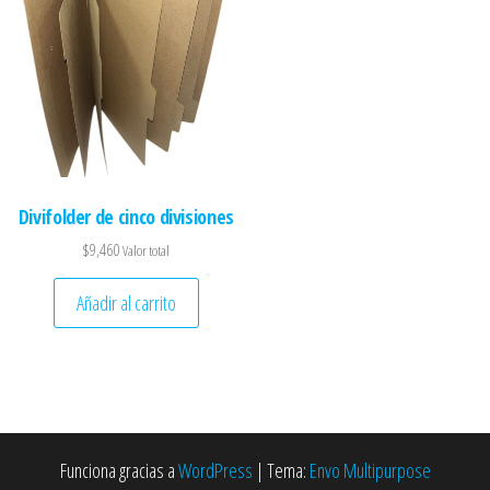
Divifolder de cinco divisiones
$
9,460
Valor total
Añadir al carrito
Funciona gracias a
WordPress
|
Tema:
Envo Multipurpose