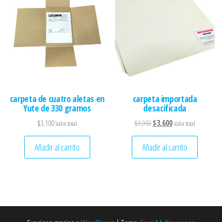
carpeta de cuatro aletas en
carpeta importada
Yute de 330 gramos
desacificada
El precio original era: $3,90
El precio actual es:
$
3,100
$
3,900
$
3,600
Valor total
Valor total
Añadir al carrito
Añadir al carrito