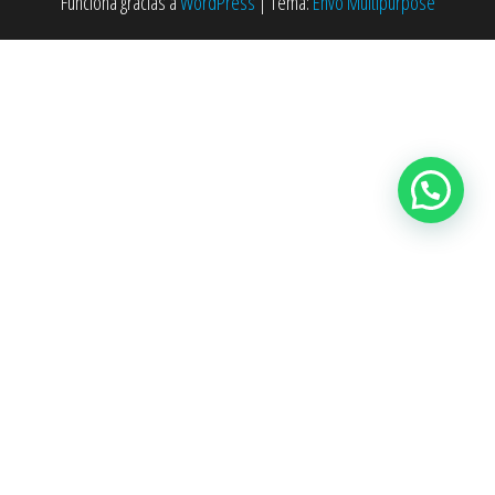
Funciona gracias a
WordPress
|
Tema:
Envo Multipurpose