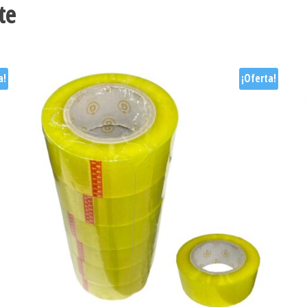
te
a!
¡Oferta!