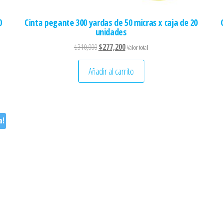
0
Cinta pegante 300 yardas de 50 micras x caja de 20
unidades
.
El precio original era: $310,000.
El precio actual es: $277,200.
$
310,000
$
277,200
Valor total
Añadir al carrito
a!