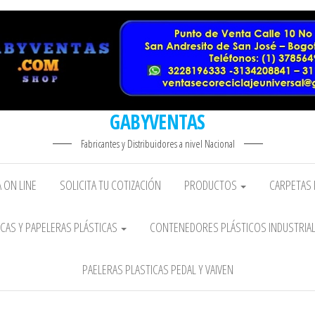
GABYVENTAS
Fabricantes y Distribuidores a nivel Nacional
 ON LINE
SOLICITA TU COTIZACIÓN
PRODUCTOS
CARPETAS 
CAS Y PAPELERAS PLÁSTICAS
CONTENEDORES PLÁSTICOS INDUSTRIA
PAELERAS PLASTICAS PEDAL Y VAIVEN