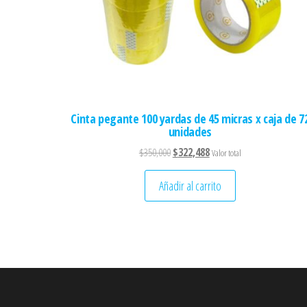
Cinta pegante 100 yardas de 45 micras x caja de 7
unidades
El precio original era: $350,000.
El precio actual es: $322,488
$
350,000
$
322,488
Valor total
Añadir al carrito