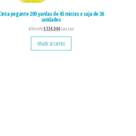
Cinta pegante 200 yardas de 45 micras x caja de 36
unidades
El precio original era: $380,000.
El precio actual es: $334,044.
$
380,000
$
334,044
Valor total
Añadir al carrito