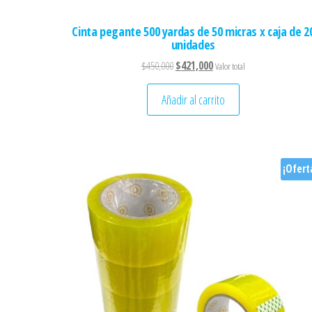
Cinta pegante 500 yardas de 50 micras x caja de 2
unidades
El precio original era: $450,000.
El precio actual es: $421,000
$
450,000
$
421,000
Valor total
Añadir al carrito
¡Ofert