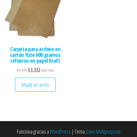
Carpeta para archivo en
cartón Yute 600 gramos
refuerzo en papel Kraft
El precio original era: $3,500.
El precio actual es: $3,332.
$
3,500
$
3,332
Valor total
Añadir al carrito
Funciona gracias a
WordPress
|
Tema:
Envo Multipurpose