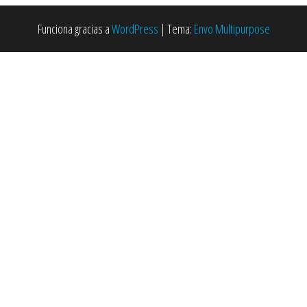
Funciona gracias a
WordPress
|
Tema:
Envo Multipurpose