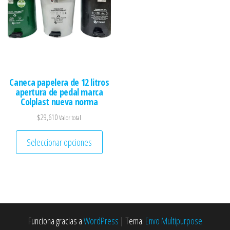
Caneca papelera de 12 litros
apertura de pedal marca
Colplast nueva norma
$
29,610
Valor total
Este producto tiene múltiples variantes. 
Seleccionar opciones
Funciona gracias a
WordPress
|
Tema:
Envo Multipurpose