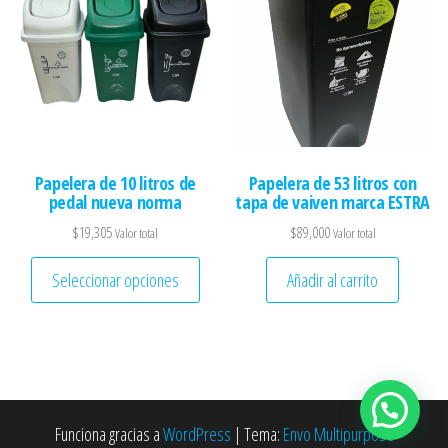
Papelera de 10 litros de
Papelera de 53 litros con
pedal nueva norma
tapa de vaiven marca ESTRA
$
19,305
$
89,000
Valor total
Valor total
Este producto tiene múltiples variantes. 
Seleccionar opciones
Añadir al carrito
Funciona gracias a
WordPress
|
Tema:
Envo Multipurpose