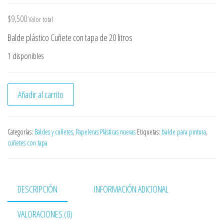
$
9,500
Valor total
Balde plástico Cuñete con tapa de 20 litros
1 disponibles
Balde cuñete plástico de 20 litros con tapa cantidad
Añadir al carrito
Categorías:
Baldes y cuñetes
,
Papeleras Plásticas nuevas
Etiquetas:
balde para pintura
,
cuñetes con tapa
DESCRIPCIÓN
INFORMACIÓN ADICIONAL
VALORACIONES (0)