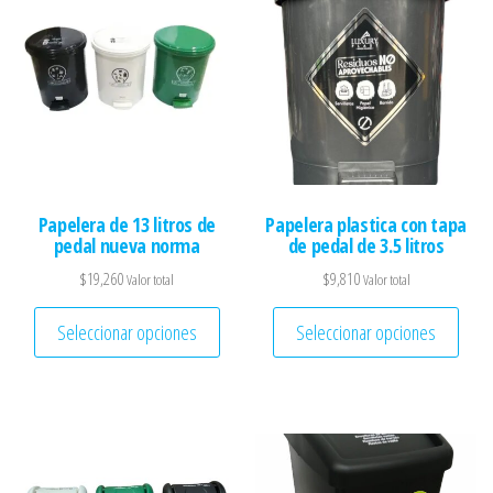
Papelera de 13 litros de
Papelera plastica con tapa
pedal nueva norma
de pedal de 3.5 litros
$
19,260
$
9,810
Valor total
Valor total
Este producto tiene múltiples variantes. 
Este 
Seleccionar opciones
Seleccionar opciones