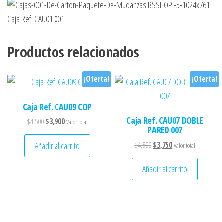
Productos relacionados
¡Oferta!
¡Oferta!
Caja Ref. CAU09 COP
Caja Ref. CAU07 DOBLE
El precio original era: $4,500.
El precio actual es: $3,900.
$
4,500
$
3,900
Valor total
PARED 007
El precio original era: $4,50
El precio actual es:
Añadir al carrito
$
4,500
$
3,750
Valor total
Añadir al carrito