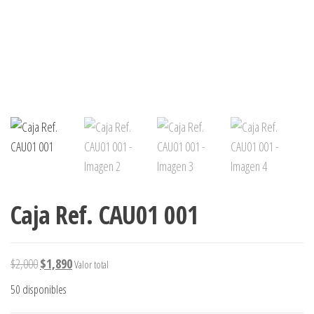
Caja Ref. CAU01 001
El precio original era: $2,000.
El precio actual es: $1,890.
$
2,000
$
1,890
Valor total
50 disponibles