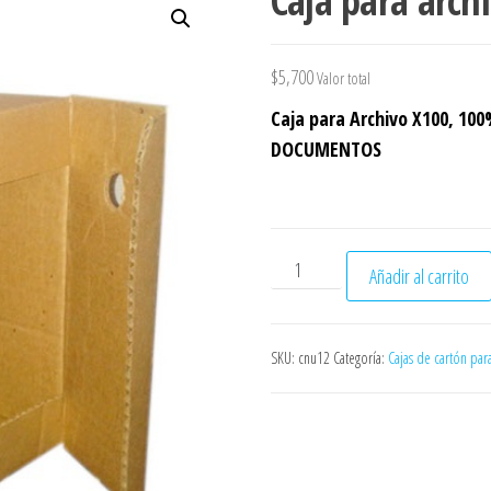
Caja para arch
$
5,700
Valor total
Caja para Archivo
X100,
100%
DOCUMENTOS
Caja para archivo X100 cant
Añadir al carrito
SKU:
cnu12
Categoría:
Cajas de cartón par