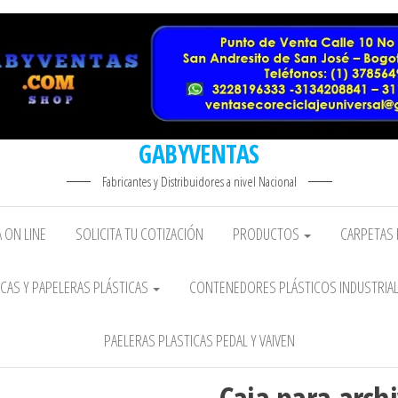
GABYVENTAS
Fabricantes y Distribuidores a nivel Nacional
 ON LINE
SOLICITA TU COTIZACIÓN
PRODUCTOS
CARPETAS 
CAS Y PAPELERAS PLÁSTICAS
CONTENEDORES PLÁSTICOS INDUSTRIA
PAELERAS PLASTICAS PEDAL Y VAIVEN