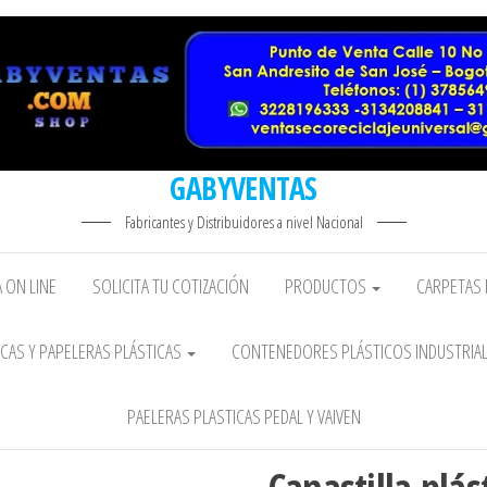
GABYVENTAS
Fabricantes y Distribuidores a nivel Nacional
 ON LINE
SOLICITA TU COTIZACIÓN
PRODUCTOS
CARPETAS 
CAS Y PAPELERAS PLÁSTICAS
CONTENEDORES PLÁSTICOS INDUSTRIA
PAELERAS PLASTICAS PEDAL Y VAIVEN