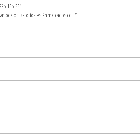
2 x 15 x 35”
campos obligatorios están marcados con
*