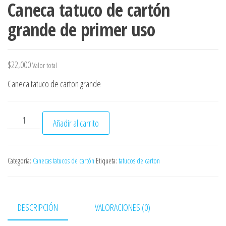
Caneca tatuco de cartón
grande de primer uso
$
22,000
Valor total
Caneca tatuco de carton grande
Caneca tatuco de cartón grande de primer uso cantidad
Añadir al carrito
Categoría:
Canecas tatucos de cartón
Etiqueta:
tatucos de carton
DESCRIPCIÓN
VALORACIONES (0)