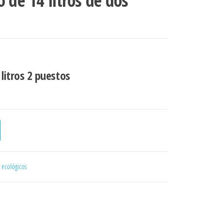
 de 14 litros de dos
litros 2 puestos
s de dos puestos cantidad
 ecológicos