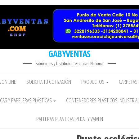
GABYVENTAS
Fabricantes y Distribuidores a nivel Nacional
 ON LINE
SOLICITA TU COTIZACIÓN
PRODUCTOS
CARPETAS 
CAS Y PAPELERAS PLÁSTICAS
CONTENEDORES PLÁSTICOS INDUSTRIA
PAELERAS PLASTICAS PEDAL Y VAIVEN