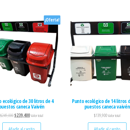
¡Oferta!
 ecológico de 30 litros de 4
Punto ecológico de 14 litros 
puestos caneca Vaivén
puestos caneca vaivén
El precio original era: $249,000.
El precio actual es: $239,400.
$
249,000
$
239,400
$
139,900
Valor total
Valor total
Añadir al carrito
Añadir al carrito