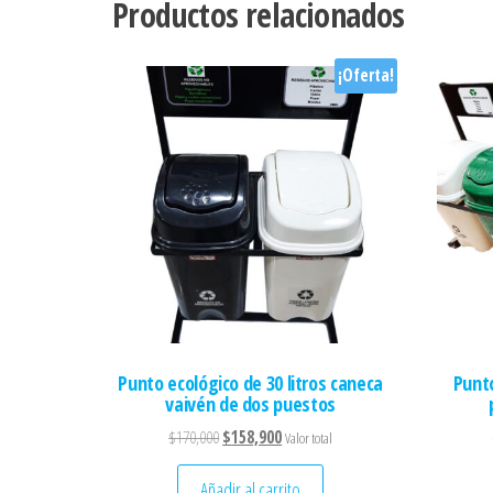
Productos relacionados
¡Oferta!
Punto ecológico de 30 litros caneca
Punto
vaivén de dos puestos
El precio original era: $170,000.
El precio actual es: $158,900.
$
170,000
$
158,900
Valor total
Añadir al carrito