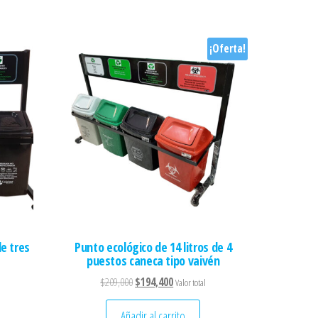
¡Oferta!
de tres
Punto ecológico de 14 litros de 4
puestos caneca tipo vaivén
El precio original era: $209,000.
El precio actual es: $194,400.
$
209,000
$
194,400
Valor total
Añadir al carrito