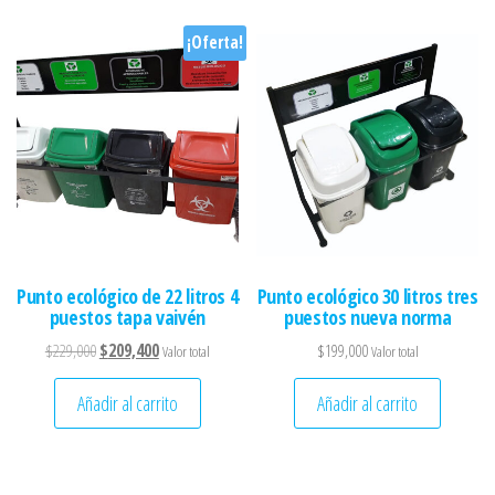
¡Oferta!
Punto ecológico de 22 litros 4
Punto ecológico 30 litros tres
puestos tapa vaivén
puestos nueva norma
El precio original era: $229,000.
El precio actual es: $209,400.
$
229,000
$
209,400
$
199,000
Valor total
Valor total
Añadir al carrito
Añadir al carrito