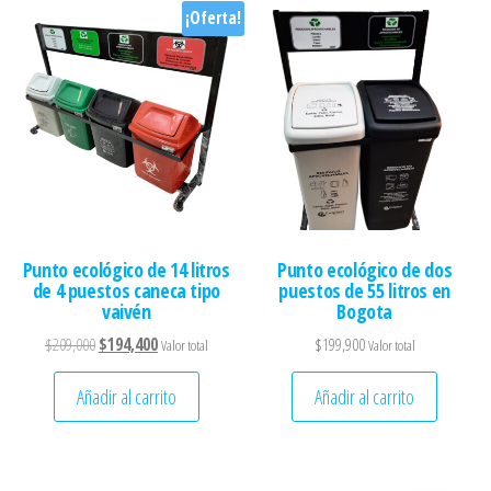
¡Oferta!
Punto ecológico de 14 litros
Punto ecológico de dos
de 4 puestos caneca tipo
puestos de 55 litros en
vaivén
Bogota
El precio original era: $209,000.
El precio actual es: $194,400.
$
209,000
$
194,400
$
199,900
Valor total
Valor total
Añadir al carrito
Añadir al carrito