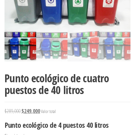
Punto ecológico de cuatro
puestos de 40 litros
El precio original era: $289,000.
El precio actual es: $249,000.
$
289,000
$
249,000
Valor total
Punto ecológico de 4 puestos 40 litros