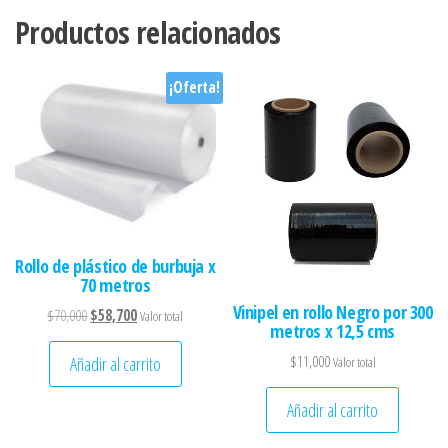
Productos relacionados
¡Oferta!
Rollo de plástico de burbuja x
70 metros
Vinipel en rollo Negro por 300
El precio original era: $70,000.
El precio actual es: $58,700.
$
70,000
$
58,700
Valor total
metros x 12,5 cms
$
11,000
Añadir al carrito
Valor total
Añadir al carrito