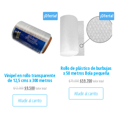
¡Oferta!
¡Oferta!
Rollo de plástico de burbujas
x 50 metros Bola pequeña
Vinipel en rollo transparente
de 12,5 cms x 300 metros
El precio original era: $79,
El precio actual es
$
79,000
$
59,700
Valor total
El precio original era: $12,000.
El precio actual es: $9,500.
$
12,000
$
9,500
Valor total
Añadir al carrito
Añadir al carrito