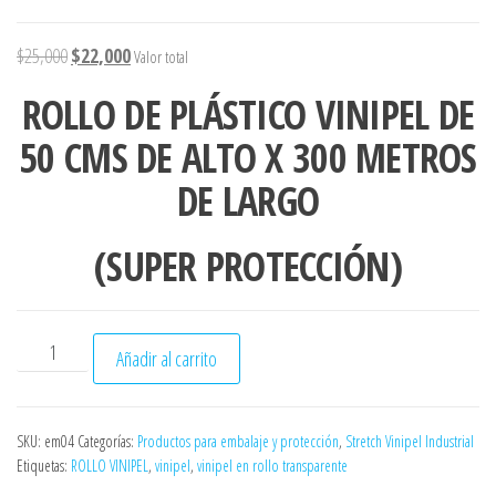
El precio original era: $25,000.
El precio actual es: $22,000.
$
25,000
$
22,000
Valor total
ROLLO DE PLÁSTICO VINIPEL DE
50
CMS DE ALTO X
300
METROS
DE LARGO
(SUPER PROTECCIÓN)
Vinipel transparente rollo de 30 mts x 300 cms cantidad
Añadir al carrito
SKU:
em04
Categorías:
Productos para embalaje y protección
,
Stretch Vinipel Industrial
Etiquetas:
ROLLO VINIPEL
,
vinipel
,
vinipel en rollo transparente