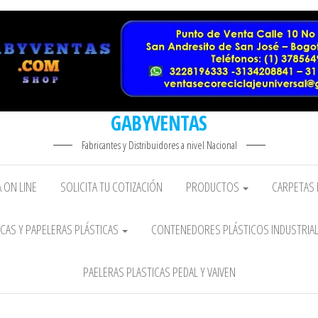
GABYVENTAS
Fabricantes y Distribuidores a nivel Nacional
 ON LINE
SOLICITA TU COTIZACIÓN
PRODUCTOS
CARPETAS 
CAS Y PAPELERAS PLÁSTICAS
CONTENEDORES PLÁSTICOS INDUSTRIA
PAELERAS PLASTICAS PEDAL Y VAIVEN