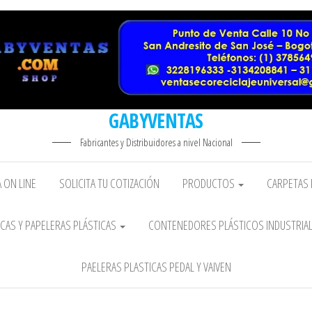
GABYVENTAS
Fabricantes y Distribuidores a nivel Nacional
 ON LINE
SOLICITA TU COTIZACIÓN
PRODUCTOS
CARPETAS 
CAS Y PAPELERAS PLÁSTICAS
CONTENEDORES PLÁSTICOS INDUSTRIA
PAELERAS PLASTICAS PEDAL Y VAIVEN