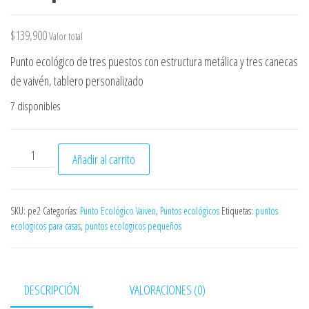
$
139,900
Valor total
Punto ecológico de tres puestos con estructura metálica y tres canecas
de vaivén, tablero personalizado
7 disponibles
Punto ecológico de 14 litros de tres puestos caneca vaivén 
Añadir al carrito
SKU:
pe2
Categorías:
Punto Ecológico Vaiven
,
Puntos ecológicos
Etiquetas:
puntos
ecologicos para casas
,
puntos ecologicos pequeños
DESCRIPCIÓN
VALORACIONES (0)