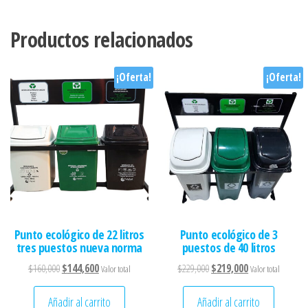
Productos relacionados
¡Oferta!
¡Oferta!
Punto ecológico de 22 litros
Punto ecológico de 3
tres puestos nueva norma
puestos de 40 litros
El precio original era: $160,000.
El precio actual es: $144,600.
El precio original era: $229
El precio actual 
$
160,000
$
144,600
$
229,000
$
219,000
Valor total
Valor total
Añadir al carrito
Añadir al carrito