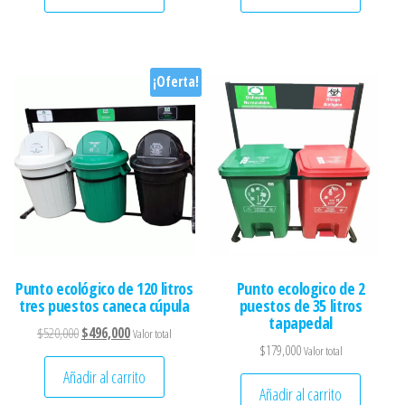
¡Oferta!
Punto ecológico de 120 litros
Punto ecologico de 2
tres puestos caneca cúpula
puestos de 35 litros
tapapedal
El precio original era: $520,000.
El precio actual es: $496,000.
$
520,000
$
496,000
Valor total
$
179,000
Valor total
Añadir al carrito
Añadir al carrito