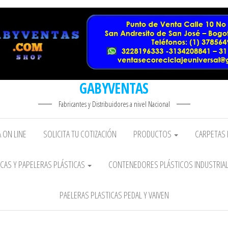
GABYVENTAS
Fabricantes y Distribuidores a nivel Nacional
 ON LINE
SOLICITA TU COTIZACIÓN
PRODUCTOS
CARPETAS 
CAS Y PAPELERAS PLÁSTICAS
CONTENEDORES PLÁSTICOS INDUSTRIA
PAELERAS PLASTICAS PEDAL Y VAIVEN