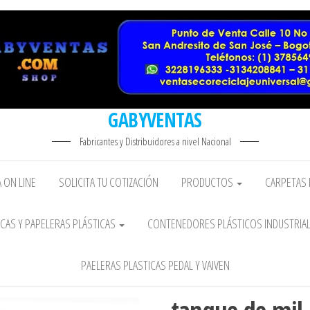
GABYVENTAS
Fabricantes y Distribuidores a nivel Nacional
 ON LINE
SOLICITA TU COTIZACIÓN
PRODUCTOS
CARPETAS 
CAS Y PAPELERAS PLÁSTICAS
CONTENEDORES PLÁSTICOS INDUSTRIA
PAELERAS PLASTICAS PEDAL Y VAIVEN