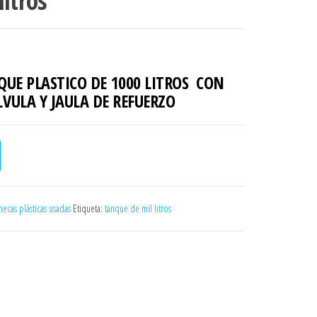
itros
NQUE
PLASTICO DE
1000 LITROS CON
LVULA
Y JAULA DE REFUERZO
d
necas plásticas usadas
Etiqueta:
tanque de mil litros