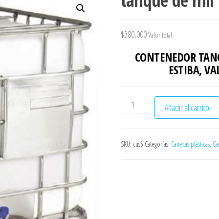
tanque de mil l
$
380,000
Valor total
CONTENEDOR TA
ESTIBA, VA
tanque de mil litros cantida
Añadir al carrito
SKU:
cus5
Categorías:
Canecas plásticas
,
Ca