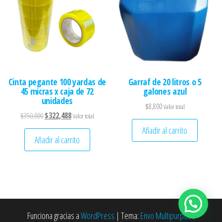
Cinta pegante 100 yardas de
Garraf de 20 litros o 5
45 micras x caja de 72
galones azul
unidades
$
8,800
Valor total
El precio original era: $350,000.
El precio actual es: $322,488.
$
350,000
$
322,488
Valor total
Añadir al carrito
Añadir al carrito
Funciona gracias a
WordPress
|
Tema:
Envo Multipurpose