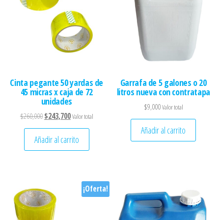
Cinta pegante 50 yardas de
Garrafa de 5 galones o 20
45 micras x caja de 72
litros nueva con contratapa
unidades
$
9,000
Valor total
El precio original era: $260,000.
El precio actual es: $243,700.
$
260,000
$
243,700
Valor total
Añadir al carrito
Añadir al carrito
¡Oferta!