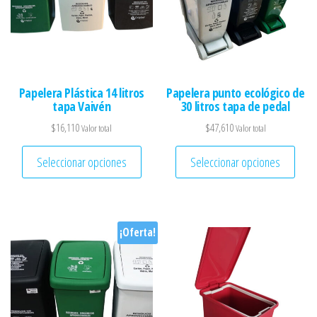
Papelera Plástica 14 litros
Papelera punto ecológico de
tapa Vaivén
30 litros tapa de pedal
$
16,110
$
47,610
Valor total
Valor total
Este producto tiene múltiples variantes. 
Este 
Seleccionar opciones
Seleccionar opciones
¡Oferta!