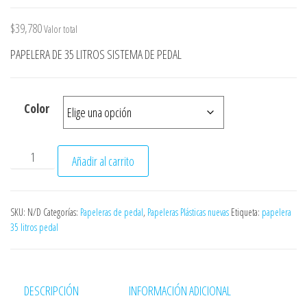
$
39,780
Valor total
PAPELERA DE 35 LITROS SISTEMA DE PEDAL
Color
PAPELERA ESTRA DE 20 LITROS PEDAL cantidad
Añadir al carrito
SKU:
N/D
Categorías:
Papeleras de pedal
,
Papeleras Plásticas nuevas
Etiqueta:
papelera
35 litros pedal
DESCRIPCIÓN
INFORMACIÓN ADICIONAL