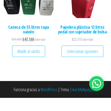
Caneca de 55 litros tapa
Papelera plástica 12 litros
vaivén
pedal con sujetador de bolsa
El precio original era: $59,000.
El precio actual es: $47,160.
$
59,000
$
47,160
$
23,310
Valor total
Valor total
Este 
Añadir al carrito
Seleccionar opciones
Funciona gracias a
WordPress
|
Tema:
Envo Multipurpose