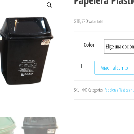
Papelera Plásti
$
18,720
Valor total
Color
Papelera Plástica 22 litros 
Añadir al carrito
SKU:
N/D
Categorías:
Papeleras Plásticas n