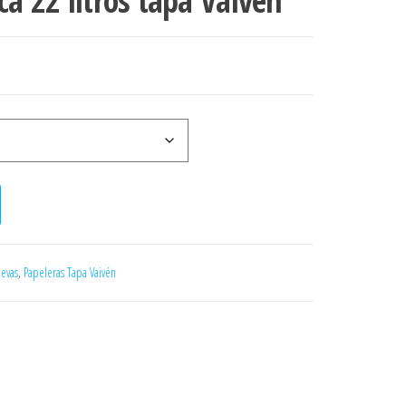
ca 22 litros tapa Vaivén
tapa Vaivén cantidad
uevas
,
Papeleras Tapa Vaivén