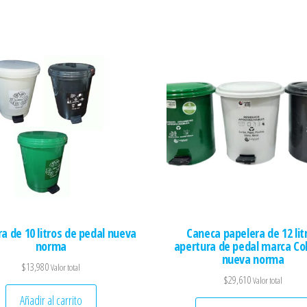
a de 10 litros de pedal nueva
Caneca papelera de 12 lit
norma
apertura de pedal marca Co
nueva norma
$
13,980
Valor total
$
29,610
Valor total
tiples variantes. Las opciones se pueden elegir en la página de producto
Añadir al carrito