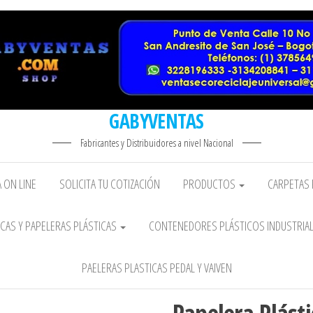
GABYVENTAS
Fabricantes y Distribuidores a nivel Nacional
 ON LINE
SOLICITA TU COTIZACIÓN
PRODUCTOS
CARPETAS 
CAS Y PAPELERAS PLÁSTICAS
CONTENEDORES PLÁSTICOS INDUSTRIA
PAELERAS PLASTICAS PEDAL Y VAIVEN