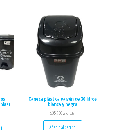
ros
Caneca plástica vaivén de 30 litros
lplast
blanca y negra
$
35,900
Valor total
Añadir al carrito
Este producto tiene múltiples variantes. Las opciones se pueden elegir en 