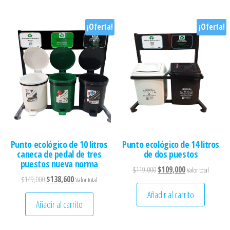
¡Oferta!
¡Oferta!
Punto ecológico de 10 litros
Punto ecológico de 14 litros
caneca de pedal de tres
de dos puestos
puestos nueva norma
El precio original era: $119
El precio actual 
$
119,000
$
109,000
Valor total
El precio original era: $149,000.
El precio actual es: $138,600.
$
149,000
$
138,600
Valor total
Añadir al carrito
Añadir al carrito