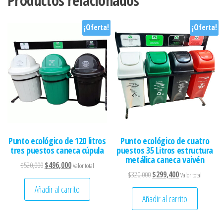
Productos relacionados
¡Oferta!
¡Oferta!
Punto ecológico de 120 litros
Punto ecológico de cuatro
tres puestos caneca cúpula
puestos 35 Litros estructura
metálica caneca vaivén
El precio original era: $520,000.
El precio actual es: $496,000.
$
520,000
$
496,000
Valor total
El precio original era: $320
El precio actual 
$
320,000
$
299,400
Valor total
Añadir al carrito
Añadir al carrito