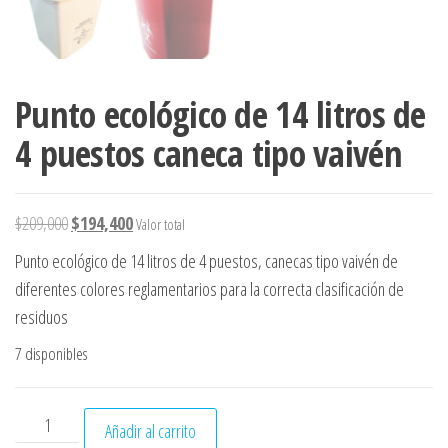
Punto ecológico de 14 litros de
4 puestos caneca tipo vaivén
El precio original era: $209,000.
El precio actual es: $194,400.
$
209,000
$
194,400
Valor total
Punto ecológico de 14 litros de 4 puestos, canecas tipo vaivén de
diferentes colores reglamentarios para la correcta clasificación de
residuos
7 disponibles
Punto ecológico de 14 litros de 4 puestos caneca tipo vaivé
Añadir al carrito