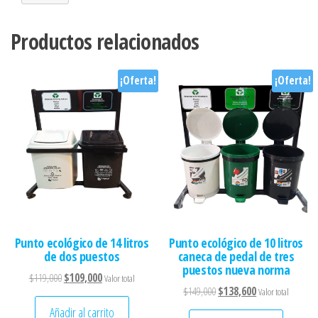
Productos relacionados
¡Oferta!
¡Oferta!
Punto ecológico de 14 litros
Punto ecológico de 10 litros
de dos puestos
caneca de pedal de tres
puestos nueva norma
El precio original era: $119,000.
El precio actual es: $109,000.
$
119,000
$
109,000
Valor total
El precio original era: $149
El precio actual 
$
149,000
$
138,600
Valor total
Añadir al carrito