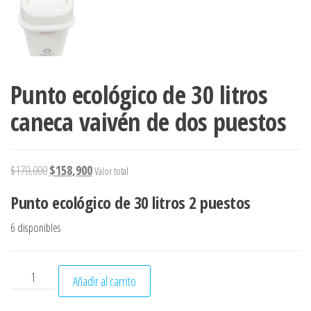
Punto ecológico de 30 litros
caneca vaivén de dos puestos
El precio original era: $170,000.
El precio actual es: $158,900.
$
170,000
$
158,900
Valor total
Punto ecológico de 30 litros 2 puestos
6 disponibles
Punto ecológico de 30 litros caneca vaivén de dos puestos 
Añadir al carrito