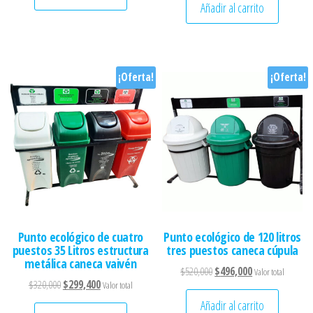
Añadir al carrito
¡Oferta!
¡Oferta!
Punto ecológico de cuatro
Punto ecológico de 120 litros
puestos 35 Litros estructura
tres puestos caneca cúpula
metálica caneca vaivén
El precio original era: $520
El precio actual 
$
520,000
$
496,000
Valor total
El precio original era: $320,000.
El precio actual es: $299,400.
$
320,000
$
299,400
Valor total
Añadir al carrito