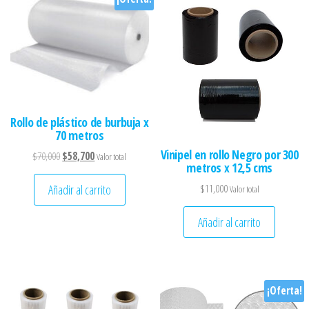
Rollo de plástico de burbuja x
70 metros
Vinipel en rollo Negro por 300
El precio original era: $70,000.
El precio actual es: $58,700.
$
70,000
$
58,700
Valor total
metros x 12,5 cms
$
11,000
Añadir al carrito
Valor total
Añadir al carrito
¡Oferta!