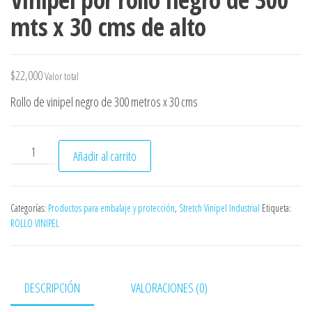
mts x 30 cms de alto
$
22,000
Valor total
Rollo de vinipel negro de 300 metros x 30 cms
Vinipel por rollo negro de 300 mts x 30 cms de alto cantidad
Añadir al carrito
Categorías:
Productos para embalaje y protección
,
Stretch Vinipel Industrial
Etiqueta:
ROLLO VINIPEL
DESCRIPCIÓN
VALORACIONES (0)