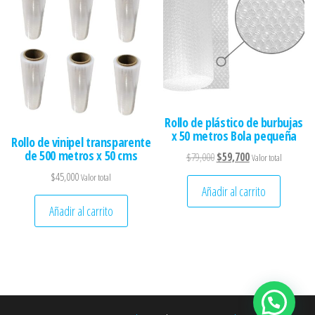
Rollo de plástico de burbujas
x 50 metros Bola pequeña
Rollo de vinipel transparente
de 500 metros x 50 cms
El precio original era: $79,
El precio actual es
$
79,000
$
59,700
Valor total
$
45,000
Valor total
Añadir al carrito
Añadir al carrito