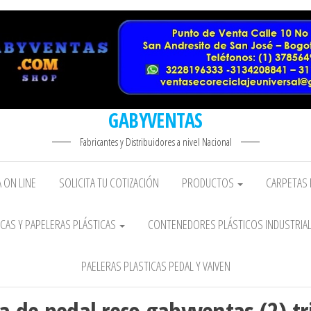
GABYVENTAS
Fabricantes y Distribuidores a nivel Nacional
 ON LINE
SOLICITA TU COTIZACIÓN
PRODUCTOS
CARPETAS 
CAS Y PAPELERAS PLÁSTICAS
CONTENEDORES PLÁSTICOS INDUSTRIA
PAELERAS PLASTICAS PEDAL Y VAIVEN