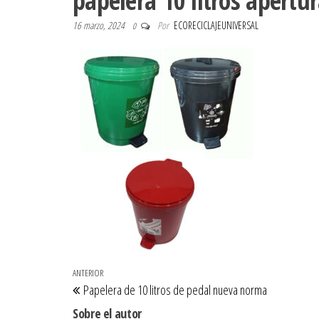
papelera 10 litros apertu
16 marzo, 2024
Por
ECORECICLAJEUNIVERSAL
0
Navegación de entradas
Entrada anterior
ANTERIOR
Papelera de 10 litros de pedal nueva norma
Sobre el autor