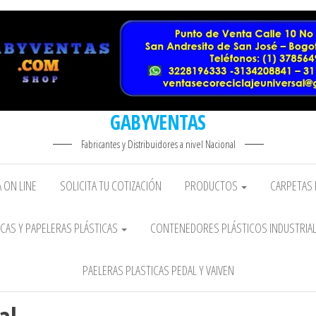
GABYVENTAS
Fabricantes y Distribuidores a nivel Nacional
 ON LINE
SOLICITA TU COTIZACIÓN
PRODUCTOS
CARPETAS 
CAS Y PAPELERAS PLÁSTICAS
CONTENEDORES PLÁSTICOS INDUSTRIA
PAELERAS PLASTICAS PEDAL Y VAIVEN