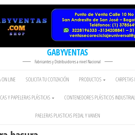
GABYVENTAS
Fabricantes y Distribuidores a nivel Nacional
 ON LINE
SOLICITA TU COTIZACIÓN
PRODUCTOS
CARPETAS 
CAS Y PAPELERAS PLÁSTICAS
CONTENEDORES PLÁSTICOS INDUSTRIA
PAELERAS PLASTICAS PEDAL Y VAIVEN