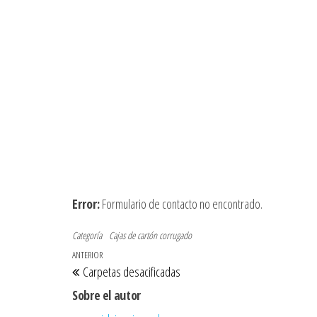
Error:
Formulario de contacto no encontrado.
Categoría
Cajas de cartón corrugado
Navegación de entradas
Entrada anterior
ANTERIOR
Carpetas desacificadas
Sobre el autor