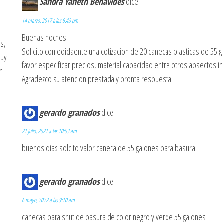
Sandra Yaneth Benavides
dice:
14 marzo, 2017 a las 9:43 pm
Buenas noches
s,
Solicito comedidaente una cotizacion de 20 canecas plasticas de 55 
muy
favor especificar precios, material capacidad entre otros apsectos i
n
Agradezco su atencion prestada y pronta respuesta.
gerardo granados
dice:
21 julio, 2021 a las 10:03 am
buenos dias solcito valor caneca de 55 galones para basura
gerardo granados
dice:
6 mayo, 2022 a las 9:10 am
canecas para shut de basura de color negro y verde 55 galones