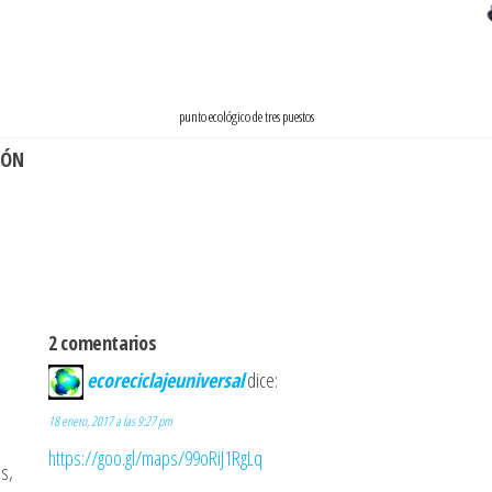
punto ecológico de tres puestos
IÓN
2 comentarios
ecoreciclajeuniversal
dice:
18 enero, 2017 a las 9:27 pm
https://goo.gl/maps/99oRiJ1RgLq
s,