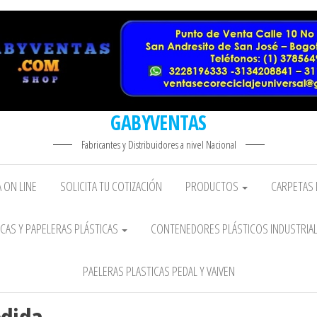
GABYVENTAS
Fabricantes y Distribuidores a nivel Nacional
 ON LINE
SOLICITA TU COTIZACIÓN
PRODUCTOS
CARPETAS 
CAS Y PAPELERAS PLÁSTICAS
CONTENEDORES PLÁSTICOS INDUSTRIA
PAELERAS PLASTICAS PEDAL Y VAIVEN