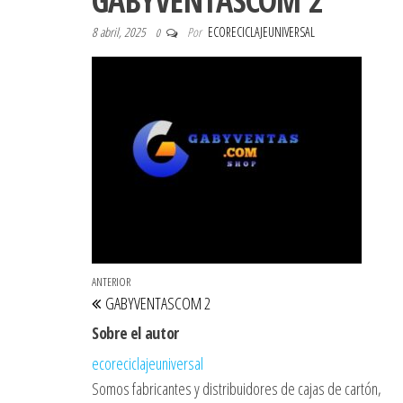
GABYVENTASCOM 2
8 abril, 2025
Por
ECORECICLAJEUNIVERSAL
0
Navegación de entradas
Entrada anterior
ANTERIOR
GABYVENTASCOM 2
Sobre el autor
ecoreciclajeuniversal
Somos fabricantes y distribuidores de cajas de cartón,