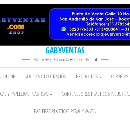
GABYVENTAS
Fabricantes y Distribuidores a nivel Nacional
 ON LINE
SOLICITA TU COTIZACIÓN
PRODUCTOS
CARPETAS 
CAS Y PAPELERAS PLÁSTICAS
CONTENEDORES PLÁSTICOS INDUSTRIA
PAELERAS PLASTICAS PEDAL Y VAIVEN