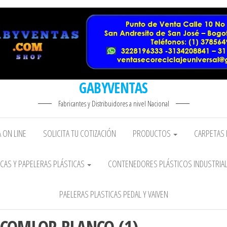
GABYVENTAS
Fabricantes y Distribuidores a nivel Nacional
 ON LINE
SOLICITA TU COTIZACIÓN
PRODUCTOS
CARPETAS 
CAS Y PAPELERAS PLÁSTICAS
CONTENEDORES PLÁSTICOS INDUSTRIA
PAELERAS PLASTICAS PEDAL Y VAIVEN