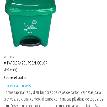
Navegación de entradas
Entrada anterior
ANTERIOR
PAPELERA 20 L PEDAL COLOR
VERDE (5)
Sobre el autor
ecoreciclajeuniversal
Somos fabricantes y distribuidores de cajas de cartón, carpetas para
archivos, adicional comercializamos con canecas plásticas de todos los
tamaños y puntos ecologicos, nos ubicamos en san Andresito de San