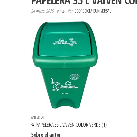
PAPELERA 35 L VAIVEN CO
24 marzo, 2025
Por
ECORECICLAJEUNIVERSAL
0
Navegación de entradas
Entrada anterior
ANTERIOR
PAPELERA 35 L VAIVEN COLOR VERDE (1)
Sobre el autor