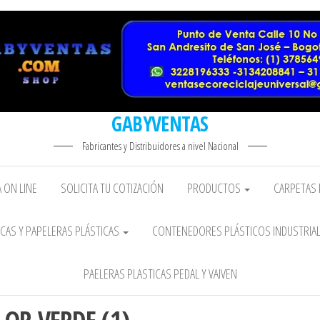
GABYVENTAS
Fabricantes y Distribuidores a nivel Nacional
 ON LINE
SOLICITA TU COTIZACIÓN
PRODUCTOS
CARPETAS 
CAS Y PAPELERAS PLÁSTICAS
CONTENEDORES PLÁSTICOS INDUSTRIA
PAELERAS PLASTICAS PEDAL Y VAIVEN