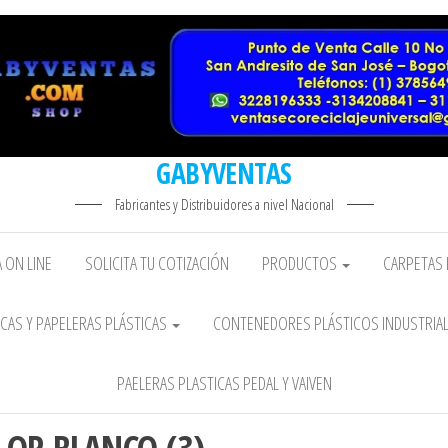
GABYVENTAS
Fabricantes y Distribuidores a nivel Nacional
 ON LINE
SOLICITA TU COTIZACIÓN
PRODUCTOS
CARPETAS 
CAS Y PAPELERAS PLÁSTICAS
CONTENEDORES PLÁSTICOS INDUSTRIA
PAELERAS PLASTICAS PEDAL Y VAIVEN