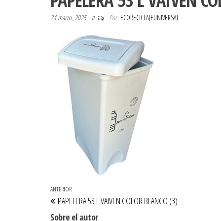
PAPELERA 53 L VAIVEN CO
24 marzo, 2025
Por
ECORECICLAJEUNIVERSAL
0
Navegación de entradas
Entrada anterior
ANTERIOR
PAPELERA 53 L VAIVEN COLOR BLANCO (3)
Sobre el autor