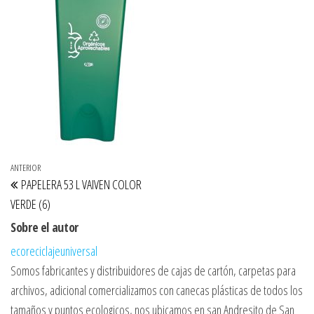
Navegación de entradas
Entrada anterior
ANTERIOR
PAPELERA 53 L VAIVEN COLOR
VERDE (6)
Sobre el autor
ecoreciclajeuniversal
Somos fabricantes y distribuidores de cajas de cartón, carpetas para
archivos, adicional comercializamos con canecas plásticas de todos los
tamaños y puntos ecologicos, nos ubicamos en san Andresito de San