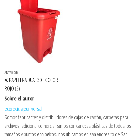
Navegación de entradas
Entrada anterior
ANTERIOR
PAPELERA DUAL 30 L COLOR
ROJO (3)
Sobre el autor
ecoreciclajeuniversal
Somos fabricantes y distribuidores de cajas de cartón, carpetas para
archivos, adicional comercializamos con canecas plásticas de todos los
tamaños y puntos ecologicos, nos ubicamos en san Andresito de San