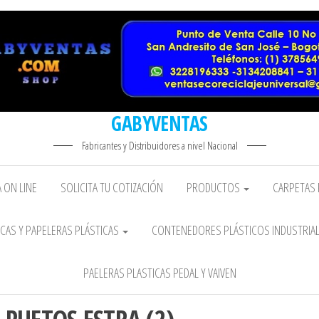
GABYVENTAS
Fabricantes y Distribuidores a nivel Nacional
 ON LINE
SOLICITA TU COTIZACIÓN
PRODUCTOS
CARPETAS 
CAS Y PAPELERAS PLÁSTICAS
CONTENEDORES PLÁSTICOS INDUSTRIA
PAELERAS PLASTICAS PEDAL Y VAIVEN